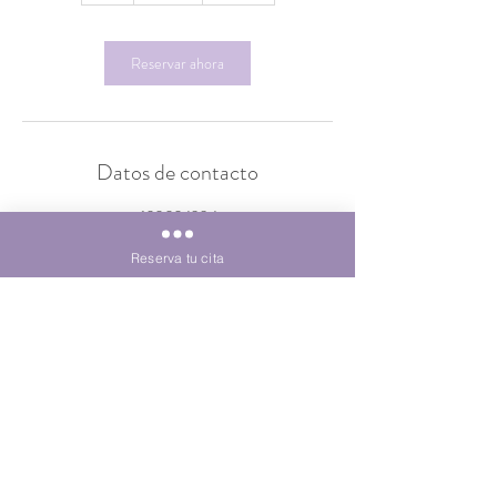
Reservar ahora
Datos de contacto
620024334
hola@leylaportillopsicologia.com
Calle Domingo J Navarro, 1, piso 4 puerta 1, Las
Reserva tu cita
Palmas de Gran Canaria, España
Leyla Portillo Jaén, todos los derechos