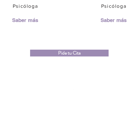
Psicóloga
Psicóloga
Saber más
Saber más
Pide tu Cita
LEYLA PORTILLO
E q u i p o
C o n t a c t o