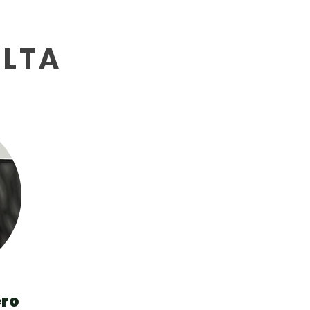
ULTA
ero