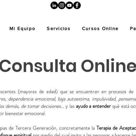
Mi Equipo
Servicios
Cursos Online
Pa
Consulta Onlin
lescentes (mayores de edad) que se encuentran en procesos de
iares, dependencia emocional, baja autoestima, impulsividad, pensami
n los demás, de tomar decisiones…
y las
ayudo a entender
qué está oc
tir bienestar emocional.
erapias de Tercera Generación, concretamente la
Terapia de Acepta
nfoque espiritual
por medio del cual invito a las personas a hacerse 