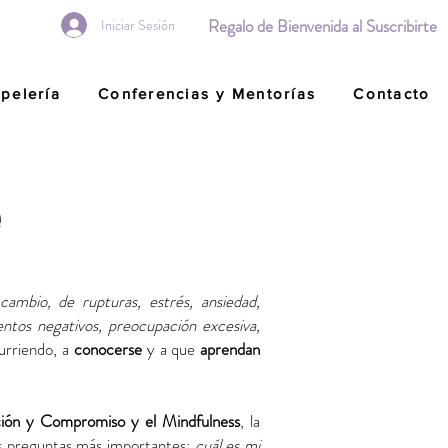
Regalo de Bienvenida al Suscribirte
Iniciar Sesión
pelería
Conferencias y Mentorías
Contacto
e
cambio, de rupturas, estrés, ansiedad,
entos negativos, preocupación excesiva,
urriendo, a
conocerse
y a que
aprendan
ción y Compromiso y el Mindfulness
, la
las preguntas más importantes:
cuál es mi