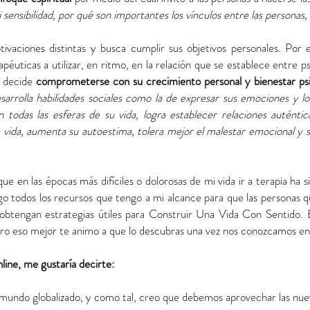
nsibilidad, por qué son importantes los vínculos entre las personas, 
ivaciones distintas y busca cumplir sus objetivos personales. Por 
rapéuticas a utilizar, en ritmo, en la relación que se establece entre
a decide
comprometerse con su crecimiento personal y bienestar psi
sarrolla habilidades sociales como la de expresar sus emociones y l
 todas las esferas de su vida, logra establecer relaciones autént
 vida, aumenta su autoestima, tolera mejor el malestar emocional y s
ue en las épocas más difíciles o dolorosas de mi vida ir a terapia ha
go todos los recursos que tengo a mi alcance para que las personas q
e obtengan estrategias útiles para Construir Una Vida Con Sentido
pero eso mejor te animo a que lo descubras una vez nos conozcamos en
line, me gustaría decirte:
mundo globalizado, y como tal, creo que debemos aprovechar las nuevas