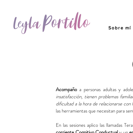
Sobre mí
Acompaño
a personas adultas y ado
insatisfacción, tienen problemas famil
dificultad a la hora de relacionarse co
las herramientas que necesitan para sen
En las sesiones aplico las llamadas T
corriente Cognitivo Conductual
y un
e